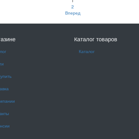
1
2
Вперед
газине
Каталог товаров
лог
Каталог
ги
купить
авка
омпании
акты
нсии