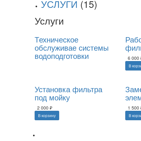
УСЛУГИ
(15)
Услуги
Техническое
Раб
обслуживае системы
фил
водоподготовки
6 000 
В корз
Установка фильтра
Зам
под мойку
эле
2 000 ₽
1 500 
В корзину
В корз