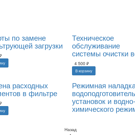
оты по замене
Техническое
ьтрующей загрузки
обслуживание
системы очистки 
₽
ину
4 500 ₽
В корзину
ена расходных
Режимная наладк
ментов в фильтре
водоподготовител
установок и водно
₽
химического режи
ину
Назад