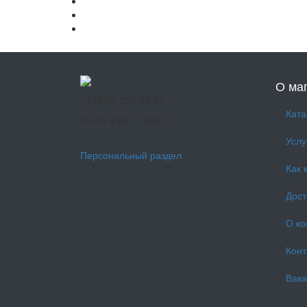
О ма
+7 (342) 225-03-27
Ката
Пн-Пт 9:00—18:00
Услу
Персональный раздел
Как 
Дост
О к
Конт
Вака